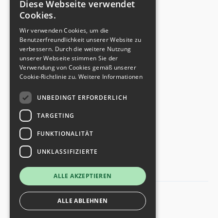
Diese Webseite verwendet
Cookies.
Für Städte:
Wir verwenden Cookies, um die
Tour entwickeln
Benutzerfreundlichkeit unserer Website zu
zum Whitepaper
verbessern. Durch die weitere Nutzung
unserer Webseite stimmen Sie der
Verwendung von Cookies gemäß unserer
doyo in:
Cookie-Richtlinie zu.
Weitere Informationen
Fulda
UNBEDINGT ERFORDERLICH
Romrod
TARGETING
Würzburg
Zürich
FUNKTIONALITÄT
UNKLASSIFIZIERTE
ALLE AKZEPTIEREN
ALLE ABLEHNEN
© 2026 – kaleidos:code GmbH